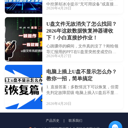
中控屏却冰冷提示“无可用设备”或直接毫
2026年4月28日
无反应，瞬间旅途心情跌入谷底！别着
急，这绝非无解难题。本文将为你提供一
套从快到···
U盘文件无故消失了怎么找回？
2026年这款数据恢复神器请收
下！小白直接抄作业！
心跳骤停的瞬间，文件真的没了？刚给领
导汇报用的PPT在U盘里突然变成空白，
2026年4月27日
双击只显示”文件夹为空”—— 别慌，你的
文件很可能还在···
电脑上插上U盘不显示怎么办？
教你一招，简单搞定
1. 直接答案：多数情况下可以恢复，但需
先判定故障层级 电脑上插入U盘后不显
示，绝大多数情况下并非数据彻底丢失，
2026年4月20日
而是物理连接、系统识别或存储结构层面
出现···
产品历史
联系我们