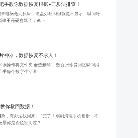
把手教你数据恢复根据+三步法排查！
结果电脑毫无反应，硬盘灯狂闪但就是不显示！瞬间冷
不是硬盘坏了，90···
片神器，数据恢复不求人！
却误操作将文件夹‘全选删除’，数百张珍贵回忆瞬间消
乎每个数字生活者···
手教你救回数据！
急，有办法找回来。 “完了！刚刚清理手机相册，不
景你是否也经历过？···