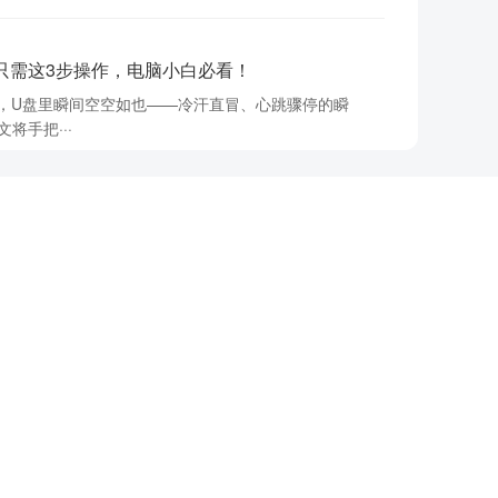
复只需这3步操作，电脑小白必看！
ete，U盘里瞬间空空如也——冷汗直冒、心跳骤停的瞬
将手把···
户的数据恢复软件！
毒认证
支持多种设备
——瞬间窒息，客户还在催成片！ 别慌，TF卡数据绝
篇！
。无论是误删除、格式化，还是硬盘突然罢工，都可能
嗨格式
，专业的数据恢复软件···