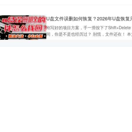
U盘文件误删如何恢复？2026年U盘恢
刚写好的项目方案，手一滑按下了Shift+Del
间，你是不是也经历过？ 别慌，文件还在！ 本文
发布时间：2026年8月4日
如何解决TF卡读不出来？适合零基础用
不破坏原有数据
安全无
刚拍完的婚礼视频，插入电脑提示”需要格式化”
大部分情况都能救。本文将手把手教你···
发布时间：2026年8月3日
政策文件
2026年数据恢复软件哪个最好用？看这
法律声明
在数字时代，数据意外丢失如同一次小型灾难
用户协议
让珍贵的工作文件、美好回忆瞬间消失。幸运的是